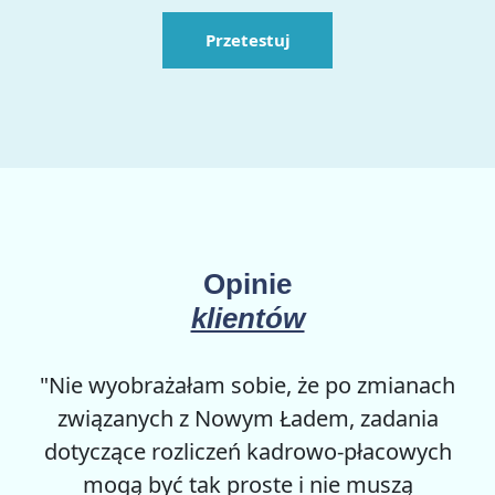
Przetestuj
Opinie
klientów
yobrażałam sobie, że po zmianach
"Jes
zanych z Nowym Ładem, zadania
obsługu
zące rozliczeń kadrowo-płacowych
zmiana
gą być tak proste i nie muszą
roku, de