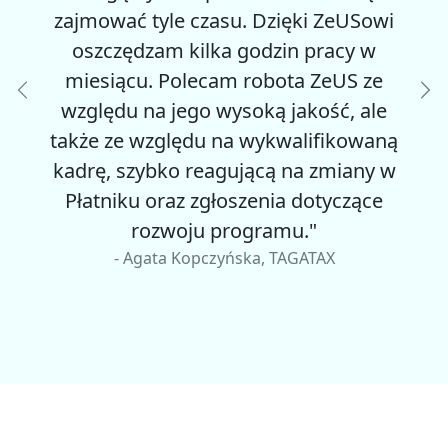
ować tyle czasu. Dzięki ZeUSowi
comiesię
zczędzam kilka godzin pracy w
Do c
siącu. Polecam robota ZeUS ze
złoże
lędu na jego wysoką jakość, ale
płatn
Poprzedni
Na
e ze względu na wykwalifikowaną
prak
ę, szybko reagującą na zmiany w
złożenia
tniku oraz zgłoszenia dotyczące
ZeUS tą 
rozwoju programu."
dni. 
- Agata Kopczyńska, TAGATAX
tworzy z
- 